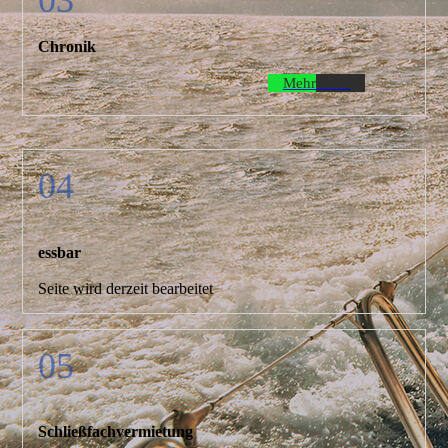
Chronik
Mehr dazu
04
essbar
Seite wird derzeit bearbeitet
05
Schließfachvermietung