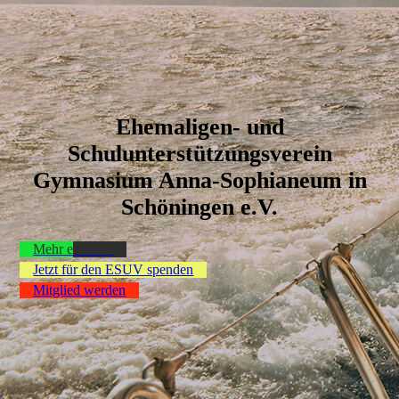
Ehemaligen- und
Schul­unter­stützungs­verein
Gymnasium Anna-Sophianeum in
Schöningen e.V.
Mehr erfahren
Jetzt für den ESUV spenden
Mitglied werden