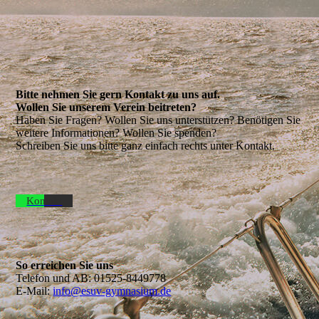
Bitte nehmen Sie gern Kontakt zu uns auf.
Wollen Sie unserem Verein beitreten?
Haben Sie Fragen? Wollen Sie uns unterstützen? Benötigen Sie
weitere Informationen? Wollen Sie spenden?
Schreiben Sie uns bitte ganz einfach rechts unter Kontakt.
Kontakt
So erreichen Sie uns
Telefon und AB:
01525-8449778
E-Mail:
info@esuv-gymnasium.de