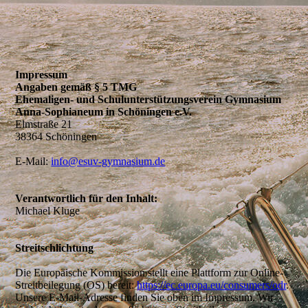
Impressum
Angaben gemäß § 5 TMG
Ehemaligen- und Schulunterstützungsverein Gymnasium
Anna-Sophianeum in Schöningen e.V.
Elmstraße 21
38364 Schöningen
E-Mail:
info@esuv-gymnasium.de
Verantwortlich für den Inhalt:
Michael Kluge
Streitschlichtung
Die Europäische Kommission stellt eine Plattform zur Online-
Streitbeilegung (OS) bereit:
https://ec.europa.eu/consumers/odr
.
Unsere E-Mail-Adresse finden Sie oben im Impressum. Wir