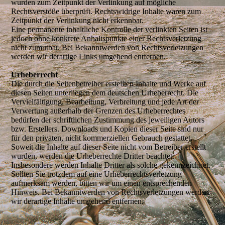
wurden zum Zeitpunkt der Verlinkung auf mögliche
Rechtsverstöße überprüft. Rechtswidrige Inhalte waren zum
Zeitpunkt der Verlinkung nicht erkennbar.
Eine permanente inhaltliche Kontrolle der verlinkten Seiten ist
jedoch ohne konkrete Anhaltspunkte einer Rechtsverletzung
nicht zumutbar. Bei Bekanntwerden von Rechtsverletzungen
werden wir derartige Links umgehend entfernen.
Urheberrecht
Die durch die Seitenbetreiber erstellten Inhalte und Werke auf
diesen Seiten unterliegen dem deutschen Urheberrecht. Die
Vervielfältigung, Bearbeitung, Verbreitung und jede Art der
Verwertung außerhalb der Grenzen des Urheberrechtes
bedürfen der schriftlichen Zustimmung des jeweiligen Autors
bzw. Erstellers. Downloads und Kopien dieser Seite sind nur
für den privaten, nicht kommerziellen Gebrauch gestattet.
Soweit die Inhalte auf dieser Seite nicht vom Betreiber erstellt
wurden, werden die Urheberrechte Dritter beachtet.
Insbesondere werden Inhalte Dritter als solche gekennzeichnet.
Sollten Sie trotzdem auf eine Urheberrechtsverletzung
aufmerksam werden, bitten wir um einen entsprechenden
Hinweis. Bei Bekanntwerden von Rechtsverletzungen werden
wir derartige Inhalte umgehend entfernen.