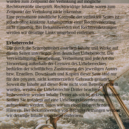
wurden zum Zeitpunkt der Verlinkung auf mögliche
Rechtsverstöße überprüft. Rechtswidrige Inhalte waren zum
Zeitpunkt der Verlinkung nicht erkennbar.
Eine permanente inhaltliche Kontrolle der verlinkten Seiten ist
jedoch ohne konkrete Anhaltspunkte einer Rechtsverletzung
nicht zumutbar. Bei Bekanntwerden von Rechtsverletzungen
werden wir derartige Links umgehend entfernen.
Urheberrecht
Die durch die Seitenbetreiber erstellten Inhalte und Werke auf
diesen Seiten unterliegen dem deutschen Urheberrecht. Die
Vervielfältigung, Bearbeitung, Verbreitung und jede Art der
Verwertung außerhalb der Grenzen des Urheberrechtes
bedürfen der schriftlichen Zustimmung des jeweiligen Autors
bzw. Erstellers. Downloads und Kopien dieser Seite sind nur
für den privaten, nicht kommerziellen Gebrauch gestattet.
Soweit die Inhalte auf dieser Seite nicht vom Betreiber erstellt
wurden, werden die Urheberrechte Dritter beachtet.
Insbesondere werden Inhalte Dritter als solche gekennzeichnet.
Sollten Sie trotzdem auf eine Urheberrechtsverletzung
aufmerksam werden, bitten wir um einen entsprechenden
Hinweis. Bei Bekanntwerden von Rechtsverletzungen werden
wir derartige Inhalte umgehend entfernen.