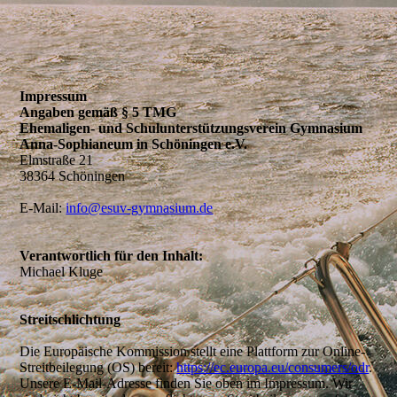
Impressum
Angaben gemäß § 5 TMG
Ehemaligen- und Schulunterstützungsverein Gymnasium
Anna-Sophianeum in Schöningen e.V.
Elmstraße 21
38364 Schöningen
E-Mail:
info@esuv-gymnasium.de
Verantwortlich für den Inhalt:
Michael Kluge
Streitschlichtung
Die Europäische Kommission stellt eine Plattform zur Online-
Streitbeilegung (OS) bereit:
https://ec.europa.eu/consumers/odr
.
Unsere E-Mail-Adresse finden Sie oben im Impressum. Wir