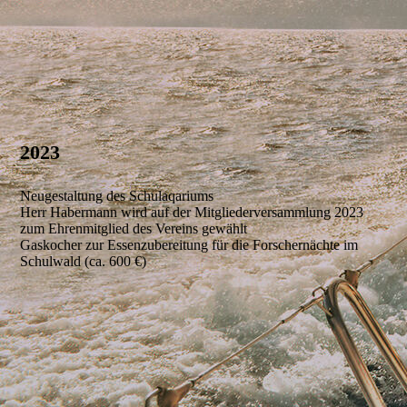
20241111_131537000_iOS
202
3
Neugestaltung des Schulaqariums
Herr Habermann wird auf der Mitgliederversammlung 2023
zum Ehrenmitglied des Vereins gewählt
Gaskocher zur Essenzubereitung für die Forschernächte im
Schulwald (ca. 600 €)