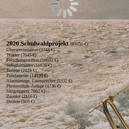
2020 Schulwaldprojekt
(81656 €)
Überseecontainer (3344 €)
Traktor (7045 €)
Forschungsstation (18692 €)
Schulfahrräder (11876 €)
Toilette (2028 €)
Fundamente (14120 €)
Alarmanlage, Lautsprecher (9332 €)
Photovoltaik-Anlage (4736 €)
Sitzgruppen( 7862 €)
Zauntor (2116 €)
Drohne (505 €)