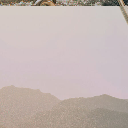
20241111_131537000_iOS 1