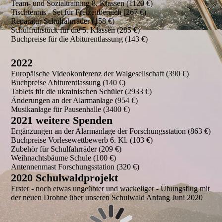
Team- und Sozialtraining 8. Klassen (1120 €)
Tischtennis - Set für Freizeitbereich [267 €)
Reparatur Schulfahrräder (158 €)
Schulfrühstück für die 5. Klassen (285 €)
Buchpreise für die Abiturentlassung (143 €)
2022
Europäische Videokonferenz der Walgesellschaft (390 €)
Buchpreise Abiturentlassung (140 €)
Tablets für die ukrainischen Schüler (2933 €)
Änderungen an der Alarmanlage (954 €)
Musikanlage für Pausenhalle (3400 €)
2021 weitere Spenden
Ergänzungen an der Alarmanlage der Forschungsstation (863 €)
Buchpreise Vorlesewettbewerb 6. Kl. (103 €)
Zubehör für Schulfahrräder (209 €)
Weihnachtsbäume Schule (100 €)
Antennenmast Forschungsstation (320 €)
2020 Schulwaldprojekt
Erster - noch etwas ungeübter und wackeliger - Übungsflug mit
der neuen Drohne über unseren Schulwald Anfang Juni 2020