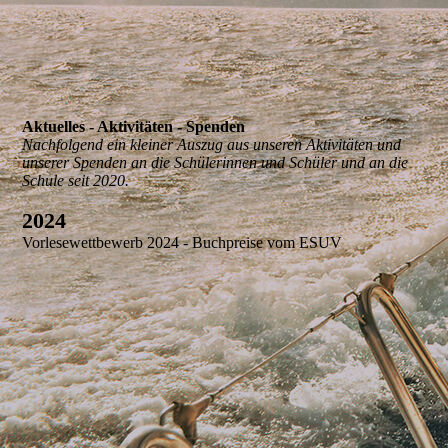
Aktuelles - Aktivitäten - Spenden
Nachfolgend ein kleiner Auszug aus unseren Aktivitäten und
unserer Spenden an die Schülerinnen und Schüler und an die
Schule seit 2020.
2024
Vorlesewettbewerb
2024 - Buchpreise vom ESUV