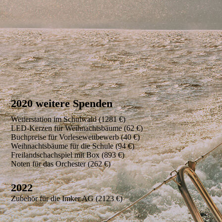
20
20 weitere Spenden
Wetterstation im Schulwald (1281 €)
LED-Kerzen für Weihnachtsbäume (62 €)
Buchpreise für Vorlesewettbewerb (40 €)
Weihnachtsbäume für die Schule (94 €)
Freilandschachspiel mit Box (893 €)
Noten für das Orchester (262 €)
20
22
Zubehör für die Imker AG (2123 €)