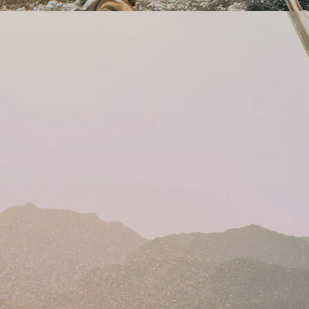
20241111_131536000_iOS 1