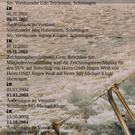
Stv. Vorsitzender
Udo Teichmann, Schöningen
06.11.2001
06.11.2001
Änderungen im Vorstand:
Vorsitzender
Jörg Habermann, Schöningen
Stv. Vorsitzende
Sabine Küstner, Schöningen
11.11.2003
11.11.2003
Zeichnungsberechtigung:
Gem. Beschluss der
Mitgliederversammlung wird die Zeichnungsberechtigung für
den SUV auf Vorschlag von Herrn OStD Jürgen Weiß von
Herrn OStD Jürgen Weiß auf Herrn StD Michael Kluge
übertragen.
03.03.2004
03.03.2004
Änderungen im Vorstand:
Schulleiter
StD Michael Kluge
13.10.2004
13.10.2004
Änderungen im Vorstand:
Schulleiter
OStD Michael Kluge