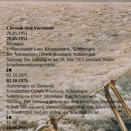
Chronik und Vorstände
28.05.1951
28.05.1951
Vorstand:
1. Vorsitzende
Lena Rautenschlein, Schöningen
Stv. Vorsitzender
Ortwin Rossbach, Schöningen
Satzung:
Die Satzung ist am 28. Mai 1951 errichtet. Name:
Schulunterstützungsverein.
02.10.1975
02.10.1975
Änderungen im Vorstand:
Schriftführer
Ortwin Rossbach, Schöningen
Schulleiterin
OStD´ Marieluise Rau, Schöningen
Satzung:
Der Vorstand besteht aus dem jeweiligen Direktor der
Schule und aus zwei Vorstandsmitgliedern, von denen einer der
1. Vorsitzende und der andere der Schriftführer ist.
10.06.1983
10.06.1983