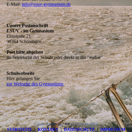
E-Mail:
info@esuv-gymnasium.de
Unsere Postanschrift
ESUV - im Gymnasium
Elmstraße 21
38364 Schöningen
Post bitte abgeben
im Sekretariat der Schule oder direkt in der "essbar"
Schulwebseite
Hier gelangen Sie
zur Webseite des Gymnasiums
Letzte Änderung: 03.12.2024 © 2024
STARTSEITE
|
KONTAKT
|
DATEN­SCHUTZ
|
IMPRESSUM