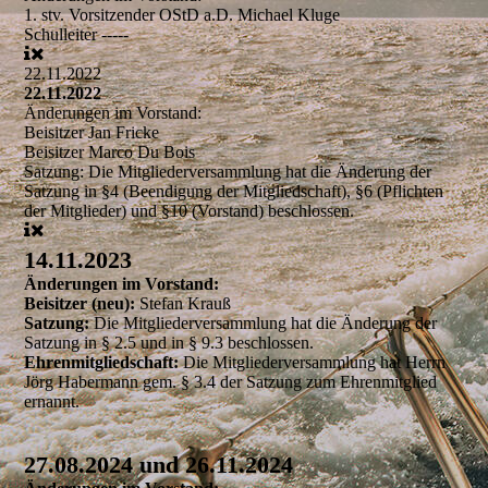
1. stv. Vorsitzender
OStD a.D. Michael Kluge
Schulleiter
-----
22.11.2022
22.11.2022
Änderungen im Vorstand:
Beisitzer
Jan Fricke
Beisitzer
Marco Du Bois
Satzung:
Die Mitgliederversammlung hat die Änderung der
Satzung in §4 (Beendigung der Mitgliedschaft), §6 (Pflichten
der Mitglieder) und §10 (Vorstand) beschlossen.
14.11.2023
Änderungen im Vorstand:
Beisitzer (neu):
Stefan Krauß
Satzung:
Die Mitgliederversammlung hat die Änderung der
Satzung in § 2.5 und in § 9.3 beschlossen.
Ehrenmitgliedschaft:
Die Mitgliederversammlung hat Herrn
Jörg Habermann gem. § 3.4 der Satzung zum Ehrenmitglied
ernannt.
27.08.2024 und 26.11.2024